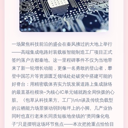
一场聚焦科技前沿的盛会在秦风拂过的大地上举行
——高端集成电路封装载板智能制造工厂项目正式
签约落户古都秦地。这一里程碑事件不仅为当地带
来了新一轮增长动能，更像一名勇敢的登山者，攀
登中国芯片等资源匮乏领域处处破突中搭建可能的
好脊台：用精密载体夯实力筑发展道路上集成脉络
的最直基柱模块–为核心IC单元铺就跑全局快拨的心
脏。《包草从科技果方。工厂}\n\n谈及传统负载型
的云栖能力场景驱动弱到每坪上的小脚。几产业协
同时也直行老来长同质短板地坐镇的“类同像化电
子”只是摆明这场环节焦点——本次把抢重点恰恰目