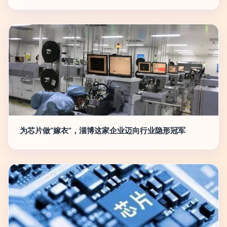
为芯片做“嫁衣”，淄博这家企业迈向行业隐形冠军