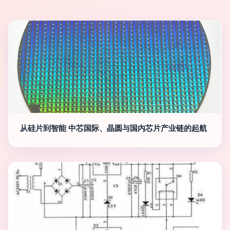
从硅片到智能 中芯国际、晶圆与国内芯片产业链的起航