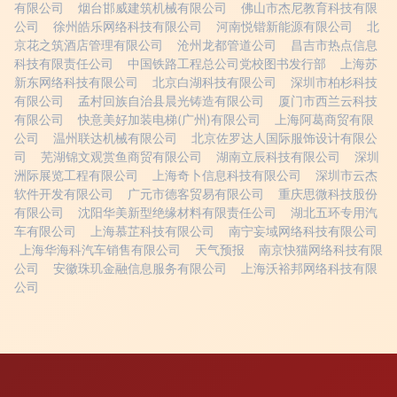
有限公司
烟台邯威建筑机械有限公司
佛山市杰尼教育科技有限
公司
徐州皓乐网络科技有限公司
河南悦锴新能源有限公司
北
京花之筑酒店管理有限公司
沧州龙都管道公司
昌吉市热点信息
科技有限责任公司
中国铁路工程总公司党校图书发行部
上海苏
新东网络科技有限公司
北京白湖科技有限公司
深圳市柏杉科技
有限公司
孟村回族自治县晨光铸造有限公司
厦门市西兰云科技
有限公司
快意美好加装电梯(广州)有限公司
上海阿葛商贸有限
公司
温州联达机械有限公司
北京佐罗达人国际服饰设计有限公
司
芜湖锦文观赏鱼商贸有限公司
湖南立辰科技有限公司
深圳
洲际展览工程有限公司
上海奇卜信息科技有限公司
深圳市云杰
软件开发有限公司
广元市德客贸易有限公司
重庆思微科技股份
有限公司
沈阳华美新型绝缘材料有限责任公司
湖北五环专用汽
车有限公司
上海慕芷科技有限公司
南宁妄域网络科技有限公司
上海华海科汽车销售有限公司
天气预报
南京快猫网络科技有限
公司
安徽珠玑金融信息服务有限公司
上海沃裕邦网络科技有限
公司