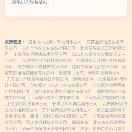
类项目的经营活动。）
友情链接：
凌乐凡（上海）科技有限公司
江苏圣湸信息技术有
限公司
东方市恺文文化传媒有限公司
北京亿客建筑工程有限公
司
上海开好局网络技术有限公司
江口县合寨益农农业发展专业
合作社
长沙纯锦电器科技有限公司
杭州财知八叶网络科技有限
公司
丹东国星生物科技有限公司
昆明福美家商贸有限公司
石
家庄梦迪信息科技有限公司
财满筐（上海）网络科技有限公司
齐齐哈尔市朝盾网络科技有限公司
海南电影网
北京巨影时代科
技有限公司
创智联动（北京）科技有限公司
宁波原力觉醒网络
科技有限公司
深圳市易佰通电子商务有限公司
淄博国信企业管
理有限公司
上海燊纤网络科技有限公司
上海伦宏贸易有限公司
上海蒲玺科技有限公司
长春文科胜商贸有限公司
西安苏氏影视
文化传播有限公司
苏州灵爽信息科技有限公司
铁东区微购电子
商务零食店
四川丰胜林防腐木有限责任公司
宁夏鑫瑞博尔商贸
有限公司
重庆沐灵科技有限公司
周易算命
北京泰亿冠商贸有
限公司
济南牛角镇电子商务有限公司
黑龙江哈铁昆仑酒店管理