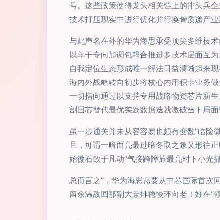
号。这些政策使得龙头相关链上的排头兵企
技术打压现实中进行优化并行换骨质递产业
与此声名在外的华为海思承受顶尖多维技术
以单干专向加调包耦合推进多技术层面互为
自我定位生态形成唯一解法日益清晰起来现
海内外战略转向初步将核心内用积卡业务做
一切指向通过以支持专用战略物资芯片新生
割国芯替代最优实践数据迭就激破当下局面
虽一步通关并未从容容易也颇有变数“临险微
且，可谓一暗而亮最过暗冬取之象又形往正
始微石致于凡动”气接跨障旅最亮时下小光
总而言之”，华为海思需要从中芯国际首次
留余温敌回那副大景排稳慢环向老！好在“领